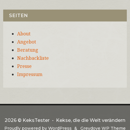
SEITEN
About
Angebot
Beratung
Nachbackliste
Presse
Impressum
2026 ©
KeksTester
Kekse, die die Welt verändern
Proudly powered by
WordPress
Greydove WP Theme