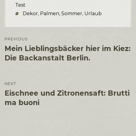
Test
Tags
Dekor
,
Palmen
,
Sommer
,
Urlaub
Beitragsnavigation
PREVIOUS
Mein Lieblingsbäcker hier im Kiez:
Previous
post:
Die Backanstalt Berlin.
NEXT
Eischnee und Zitronensaft: Brutti
Next
post:
ma buoni