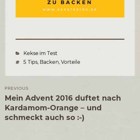
Categories
Kekse im Test
Tags
5 Tips
,
Backen
,
Vorteile
Beitragsnavigation
PREVIOUS
Mein Advent 2016 duftet nach
Previous
post:
Kardamom-Orange – und
schmeckt auch so :-)