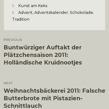
Categories
Kunst am Keks
Tags
Advent
,
Adventskalender
,
Schokolade
,
Tradition
Beitragsnavigation
PREVIOUS
Buntwürziger Auftakt der
Previous
post:
Plätzchensaison 2011:
Holländische Kruidnootjes
NEXT
Weihnachtsbäckerei 2011: Falsche
Next
post:
Butterbrote mit Pistazien-
Schnittlauch