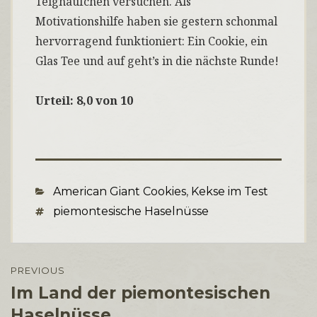
Teighäufchen versuchen. Als
Motivationshilfe haben sie gestern schonmal
hervorragend funktioniert: Ein Cookie, ein
Glas Tee und auf geht’s in die nächste Runde!
Urteil: 8,0 von 10
Categories
American Giant Cookies
,
Kekse im Test
Tags
piemontesische Haselnüsse
Beitragsnavigation
PREVIOUS
Im Land der piemontesischen
Previous
post:
Haselnüsse