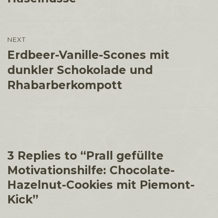
NEXT
Erdbeer-Vanille-Scones mit
Next
post:
dunkler Schokolade und
Rhabarberkompott
3 Replies to “Prall gefüllte
Motivationshilfe: Chocolate-
Hazelnut-Cookies mit Piemont-
Kick”