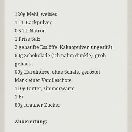
120g Mehl, weißes
1 TL Backpulver
0,5 TL Natron
1 Prise Salz
2 gehäufte Esslöffel Kakaopulver, ungesüßt
60g Schokolade (ich nahm dunkle), grob
gehackt
60g Haselnüsse, ohne Schale, geröstet
Mark einer Vanilleschote
110g Butter, zimmerwarm
1 Ei
80g brauner Zucker
Zubereitung: