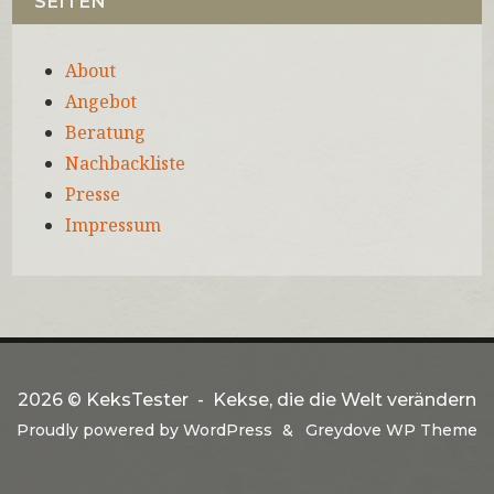
SEITEN
About
Angebot
Beratung
Nachbackliste
Presse
Impressum
2026 ©
KeksTester
Kekse, die die Welt verändern
Proudly powered by
WordPress
Greydove WP Theme