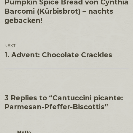
Pumpkin Spice Bread von Cynthia
Previous
post:
Barcomi (Kürbisbrot) – nachts
gebacken!
NEXT
1. Advent: Chocolate Crackles
Next
post:
3 Replies to “Cantuccini picante:
Parmesan-Pfeffer-Biscottis”
Mulle
sagt: