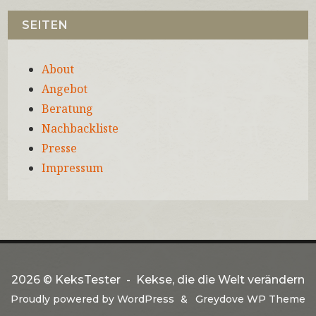
SEITEN
About
Angebot
Beratung
Nachbackliste
Presse
Impressum
2026 ©
KeksTester
Kekse, die die Welt verändern
Proudly powered by
WordPress
Greydove WP Theme