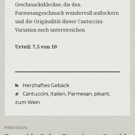
Geschmackskleckse, die den
Parmesangeschmack wundervoll auflockern
und die Originalität dieser Cantuccini-
Variation noch unterstreichen.
Urteil: 7,5 von 10
Categories
Herzhaftes Gebäck
Tags
Cantuccini
,
Italien
,
Parmesan
,
pikant
,
zum Wein
Beitragsnavigation
PREVIOUS