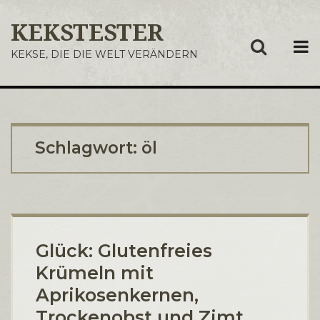
KEKSTESTER
ME
KEKSE, DIE DIE WELT VERÄNDERN
Schlagwort:
öl
Glück: Glutenfreies
Krümeln mit
Aprikosenkernen,
Trockenobst und Zimt