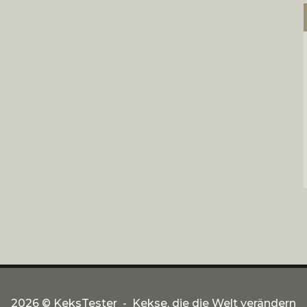
2026 ©
KeksTester
Kekse, die die Welt verändern