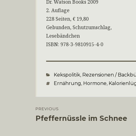
Dr. Watson Books 2009
2. Auflage
228 Seiten, € 19,80
Gebunden, Schutzumschlag,
Lesebändchen
ISBN: 978-3-9810915-4-0
Categories
Kekspolitik
,
Rezensionen / Backb
Tags
Ernährung
,
Hormone
,
Kalorienlü
Beitragsnavigation
PREVIOUS
Pfeffernüssle im Schnee
Previous
post: