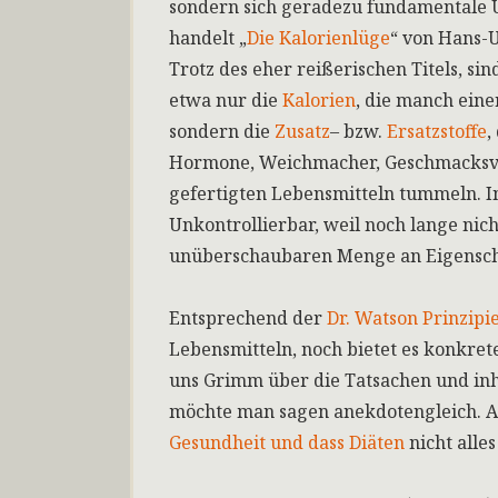
sondern sich geradezu fundamentale U
handelt „
Die Kalorienlüge
“ von Hans-
Trotz des eher reißerischen Titels, si
etwa nur die
Kalorien
, die manch ein
sondern die
Zusatz
– bzw.
Ersatzstoffe
,
Hormone, Weichmacher, Geschmacksverst
gefertigten Lebensmitteln tummeln. 
Unkontrollierbar, weil noch lange nich
unüberschaubaren Menge an Eigenscha
Entsprechend der
Dr. Watson Prinzipi
Lebensmitteln, noch bietet es konkre
uns Grimm über die Tatsachen und inh
möchte man sagen anekdotengleich. A
Gesundheit und dass Diäten
nicht alles